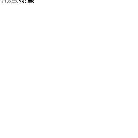
$
100.000
$
60.000
Seleccionar Opciones