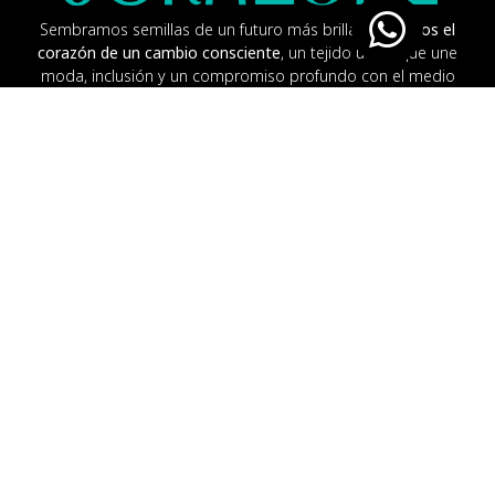
Sembramos semillas de un futuro más brillante.
Somos el
corazón de un cambio consciente
, un tejido único que une
moda, inclusión y un compromiso profundo con el medio
ambiente.
Información
Acerca de
Contáctanos
Ayuda e Información
Términos y Privacidad