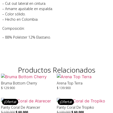
– Cut out lateral en cintura.
– Amarre ajustable en espalda.
– Color sólido.
– Hecho en Colombia.
Composición:
– 88% Poliéster 12% Elastano.
Productos Relacionados
Bruma Bottom Cherry
Arena Top Terra
$
129.900
$
139.900
Seleccionar Opciones
Seleccionar Opciones
¡Oferta!
¡Oferta!
Panty Coral De Atarecer
Panty Coral De Tropiko
$
100.000
$
60.000
$
100.000
$
60.000