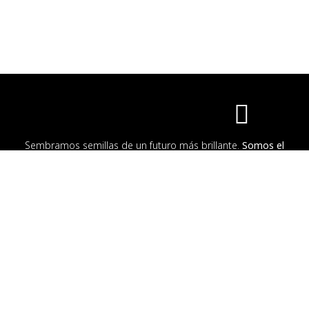
Sembramos semillas de un futuro más brillante.
Somos el
corazón de un cambio consciente
, un tejido único que une
moda, inclusión y un compromiso profundo con el medio
ambiente.
Información