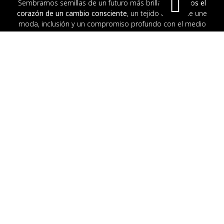
Sembramos semillas de un futuro más brillante.
Somos el
corazón de un cambio consciente
, un tejido único que une
moda, inclusión y un compromiso profundo con el medio
ambiente.
Información
Acerca de
Contáctanos
Ayuda e Información
Términos y Privacidad