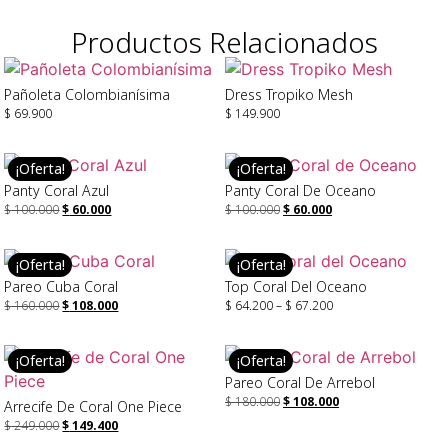
Productos Relacionados
Pañoleta Colombianísima
Dress Tropiko Mesh
$
69.900
$
149.900
Leer Más
Añadir Al Carrito
¡Oferta!
¡Oferta!
Panty Coral Azul
Panty Coral De Oceano
$
100.000
$
60.000
$
100.000
$
60.000
Seleccionar Opciones
Seleccionar Opciones
¡Oferta!
¡Oferta!
Pareo Cuba Coral
Top Coral Del Oceano
$
160.000
$
108.000
$
64.200
–
$
67.200
Añadir Al Carrito
Seleccionar Opciones
¡Oferta!
¡Oferta!
Pareo Coral De Arrebol
$
180.000
$
108.000
Arrecife De Coral One Piece
$
249.000
$
149.400
Leer Más