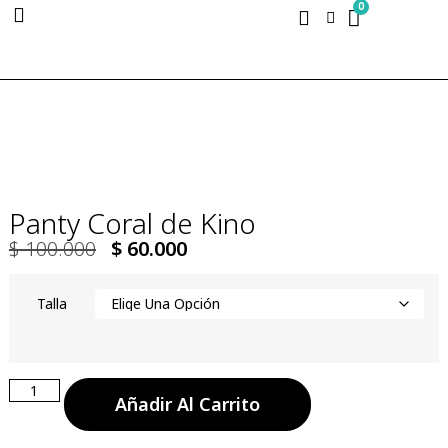
0
Panty Coral de Kino
$
100.000
$
60.000
Talla
Añadir Al Carrito